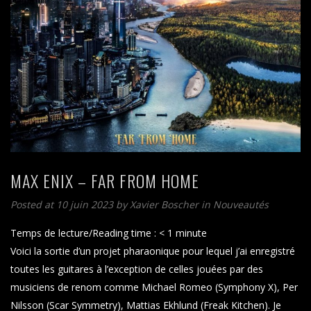
MAX ENIX – FAR FROM HOME
Posted at 10 juin 2023
by
Xavier Boscher
in
Nouveautés
Temps de lecture/Reading time :
< 1
minute
Voici la sortie d’un projet pharaonique pour lequel j’ai enregistré
toutes les guitares à l’exception de celles jouées par des
musiciens de renom comme Michael Romeo (Symphony X), Per
Nilsson (Scar Symmetry), Mattias Ekhlund (Freak Kitchen). Je