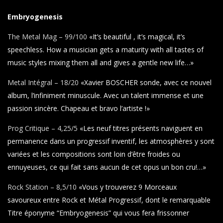
Embryogenesis
The Metal Mag – 99/100
«It’s beautiful , it’s magical, it’s
speechless. How a musician gets a maturity with all tastes of
music styles mixing them all and gives a gentle new life…»
Metal Intégral – 18/20
«Xavier BOSCHER
sonde, avec ce nouvel
album, l’infiniment minuscule. Avec un talent immense et une
passion sincère. Chapeau et bravo l’artiste !»
Prog Critique – 4,25/5
«Les neuf titres présents naviguent en
permanence dans un progressif inventif, les atmosphères y sont
variées et les compositions sont loin d’être froides ou
ennuyeuses, ce qui fait sans aucun de cet opus un bon cru!…»
Rock Station – 8,5/10
«Vous y trouverez 9 Morceaux
savoureux entre Rock et Métal Progressif, dont le remarquable
Titre éponyme “Embryogenesis” qui vous fera frissonner