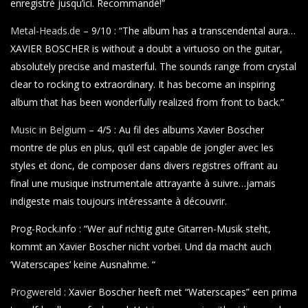
enregistré jusqu’ici. Recommandé!”
Metal-Heads.de
– 9/10 : “The album has a transcendental aura…
XAVIER BOSCHER is without a doubt a virtuoso on the guitar,
absolutely precise and masterful. The sounds range from crystal
clear to rocking to extraordinary. It has become an inspiring
album that has been wonderfully realized from front to back.”
Music in Belgium
– 4/5 : Au fil des albums Xavier Boscher
montre de plus en plus, qu’il est capable de jongler avec les
styles et donc, de composer dans divers registres offrant au
final une musique instrumentale attrayante à suivre…jamais
indigeste mais toujours intéressante à découvrir.
Prog-Rock.info : “Wer auf richtig gute Gitarren-Musik steht,
kommt an Xavier Boscher nicht vorbei. Und da macht auch
‘Waterscapes’ keine Ausnahme. “
Progwereld
: Xavier Boscher heeft met “Waterscapes” een prima