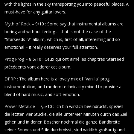
with the lights in the sky transporting you into peaceful places. A
must-have for any guitar lovers.
Myth of Rock
– 9/10 : Some say that instrumental albums are
boring and without feeling … that is not the case of the
“Starseeds IV” album, which is, first of all, interesting and so
emotional – it really deserves your full attention.
Prog Prog
– 8,5/10 : Ceux qui ont aimé les chapitres ‘Starseed’
précédents vont adorer cet album.
DPRP :
The album here is a lovely mix of “vanilla” prog
instrumentation, and modern technicality mixed to provide a
blend of hard music, and soft emotion.
Power Metal.de
– 7,5/10 : Ich bin wirklich beeindruckt, speziell
die letzten vier Stücke, die alle unter vier Minuten durch das Ziel
gehen und in denen Boscher nochmal die ganze Bandbreite
seiner Sounds und Stile durchmisst, sind wirklich großartig und