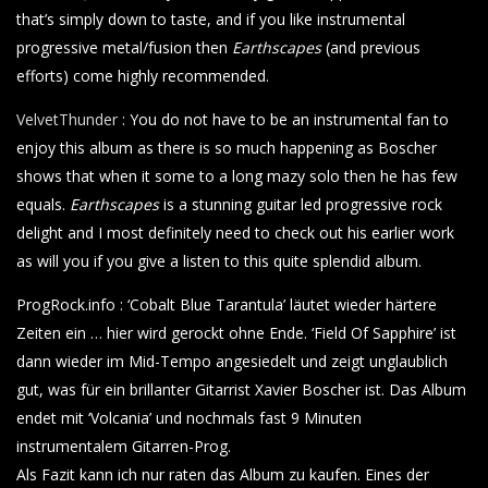
that’s simply down to taste, and if you like instrumental
progressive metal/fusion then
Earthscapes
(and previous
efforts) come highly recommended.
VelvetThunder
: You do not have to be an instrumental fan to
enjoy this album as there is so much happening as Boscher
shows that when it some to a long mazy solo then he has few
equals.
Earthscapes
is a stunning guitar led progressive rock
delight and I most definitely need to check out his earlier work
as will you if you give a listen to this quite splendid album.
ProgRock.info : ‘Cobalt Blue Tarantula’ läutet wieder härtere
Zeiten ein … hier wird gerockt ohne Ende. ‘Field Of Sapphire’ ist
dann wieder im Mid-Tempo angesiedelt und zeigt unglaublich
gut, was für ein brillanter Gitarrist Xavier Boscher ist. Das Album
endet mit ‘Volcania’ und nochmals fast 9 Minuten
instrumentalem Gitarren-Prog.
Als Fazit kann ich nur raten das Album zu kaufen. Eines der