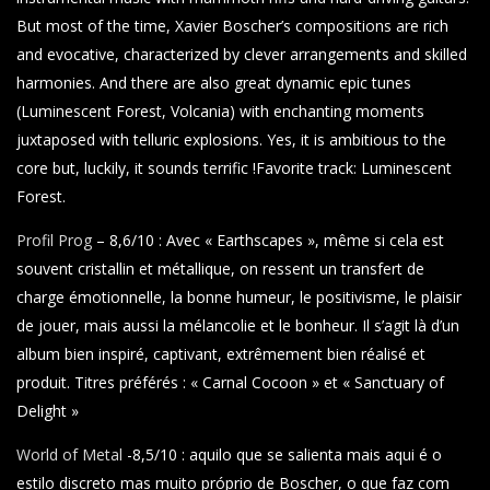
But most of the time, Xavier Boscher’s compositions are rich
and evocative, characterized by clever arrangements and skilled
harmonies. And there are also great dynamic epic tunes
(Luminescent Forest, Volcania) with enchanting moments
juxtaposed with telluric explosions. Yes, it is ambitious to the
core but, luckily, it sounds terrific !
Favorite track: Luminescent
Forest.
Profil Prog
– 8,6/10 : Avec « Earthscapes », même si cela est
souvent cristallin et métallique, on ressent un transfert de
charge émotionnelle, la bonne humeur, le positivisme, le plaisir
de jouer, mais aussi la mélancolie et le bonheur. Il s’agit là d’un
album bien inspiré, captivant, extrêmement bien réalisé et
produit. Titres préférés : « Carnal Cocoon » et « Sanctuary of
Delight »
World of Metal
-8,5/10 : aquilo que se salienta mais aqui é o
estilo discreto mas muito próprio de Boscher, o que faz com