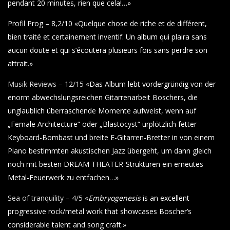
pendant 20 minutes, rien que cela!…»
Profil Prog – 8,2/10 «Quelque chose de riche et de différent,
bien traité et certainement inventif. Un album qui plaira sans
aucun doute et qui s’écoutera plusieurs fois sans perdre son
attrait.»
Musik Reviews – 12/15
«Das Album lebt vordergründig von der
enorm abwechslungsreichen Gitarrenarbeit Boschers, die
unglaublich überraschende Momente aufweist, wenn auf
„Female Architecture“ oder „Blastocyst“ urplötzlich fetter
Keyboard-Bombast und breite E-Gitarren-Bretter in von einem
Piano bestimmten akustischen Jazz übergeht, um dann gleich
noch mit besten DREAM THEATER-Strukturen ein erneutes
Metal-Feuerwerk zu entfachen…»
Sea of tranquility – 4/5
«
Embryogenesis
is an excellent
progressive rock/metal work that showcases Boscher’s
considerable talent and song craft.»