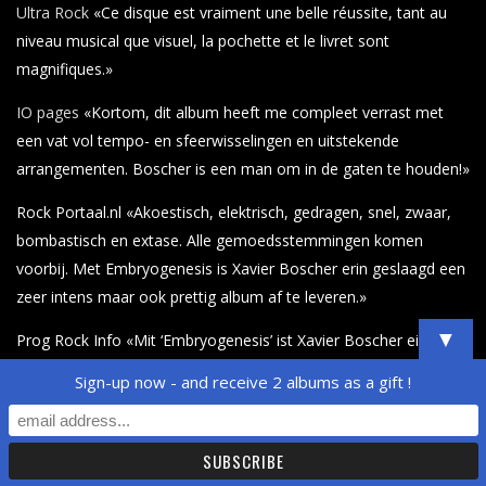
Ultra Rock
«Ce disque est vraiment une belle réussite, tant au
niveau musical que visuel, la pochette et le livret sont
magnifiques.»
IO pages
«Kortom, dit album heeft me compleet verrast met
een vat vol tempo- en sfeerwisselingen en uitstekende
arrangementen. Boscher is een man om in de gaten te houden!»
Rock Portaal.nl «Akoestisch, elektrisch, gedragen, snel, zwaar,
bombastisch en extase. Alle gemoedsstemmingen komen
voorbij. Met Embryogenesis is Xavier Boscher erin geslaagd een
zeer intens maar ook prettig album af te leveren.»
▼
Prog Rock Info «Mit ‘Embryogenesis’ ist Xavier Boscher ein
kleines Meisterwerk des intstrumentalen Prog gelungen…»
Sign-up now - and receive 2 albums as a gift !
Rock Made in France – 3/5 «En poussant l’expérience jusqu’au
bout, Xavier Boscher arrive à s’extirper du piège «
démonstration » et « virtuosité » pour créer des atmosphères