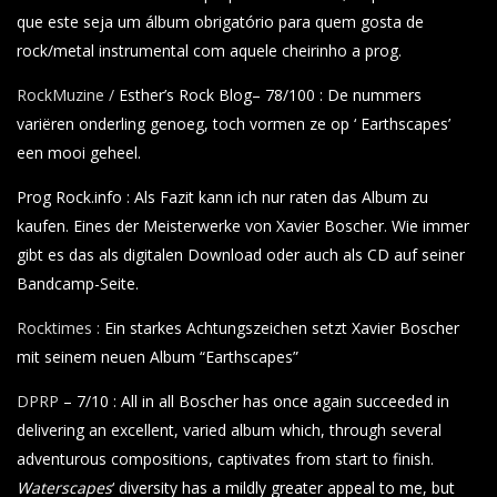
que este seja um álbum obrigatório para quem gosta de
rock/metal instrumental com aquele cheirinho a prog.
RockMuzine /
Esther’s Rock Blog– 78/100 : De nummers
variëren onderling genoeg, toch vormen ze op ‘ Earthscapes’
een mooi geheel.
Prog Rock.info : Als Fazit kann ich nur raten das Album zu
kaufen. Eines der Meisterwerke von Xavier Boscher. Wie immer
gibt es das als digitalen Download oder auch als CD auf seiner
Bandcamp-Seite.
Rocktimes :
Ein starkes Achtungszeichen setzt Xavier Boscher
mit seinem neuen Album “Earthscapes”
DPRP
– 7/10 : All in all Boscher has once again succeeded in
delivering an excellent, varied album which, through several
adventurous compositions, captivates from start to finish.
Waterscapes
‘ diversity has a mildly greater appeal to me, but