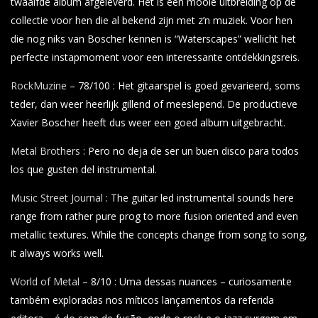
twaalfde album afgeleverd. Het is een mooie uitbreiding op de
collectie voor hen die al bekend zijn met z’n muziek. Voor hen
die nog niks van Boscher kennen is “Waterscapes” wellicht het
perfecte instapmoment voor een interessante ontdekkingsreis.
RockMuzine
– 78/100 : Het gitaarspel is goed gevarieerd, soms
teder, dan weer heerlijk gillend of meeslepend. De productieve
Xavier Boscher heeft dus weer een goed album uitgebracht.
Metal Brothers
: Pero no deja de ser un buen disco para todos
los que gusten del instrumental.
Music Street Journal
: The guitar led instrumental sounds here
range from rather pure prog to more fusion oriented and even
metallic textures. While the concepts change from song to song,
it always works well.
World of Metal
– 8/10 : Uma dessas nuances – curiosamente
também exploradas nos míticos lançamentos da referida