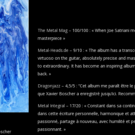
The Metal Mag
– 100/100 : « When Joe Satriani me
masterpiece »
Metal-Heads.de
– 9/10 : « The album has a tran
virtuoso on the guitar, absolutely precise and mas
to extraordinary. It has become an inspiring albu
back. »
Dragonjazz
– 4,5/5 : “Cet album me paraît être le p
que Xavier Boscher a enregistré jusqu’ici. Recom
Metal Integral
– 17/20 : « Constant dans sa continu
dans cette écriture personnelle, harmonique et at
passionné, partage à nouveau, avec humilité et p
passionnant. »
oscher