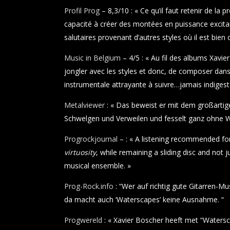
Profil Prog
– 8,3/10 : « Ce qu’il faut retenir de la p
capacité à créer des montées en puissance excita
salutaires provenant d’autres styles où il est bien 
Music in Belgium
– 4/5 : « Au fil des albums Xavie
jongler avec les styles et donc, de composer dans 
instrumentale attrayante à suivre…jamais indigest
Metalviewer
: « Das beweist er mit dem großartig
Schwelgen und Verweilen und fesselt ganz ohne Wo
Progrockjournal
– : « A listening recommended fo
virtuosity
, while remaining a sliding disc and not
musical ensemble. »
Prog-Rock.info
: “Wer auf richtig gute Gitarren-M
da macht auch ‘Waterscapes’ keine Ausnahme. “
Progwereld
: « Xavier Boscher heeft met “Watersc