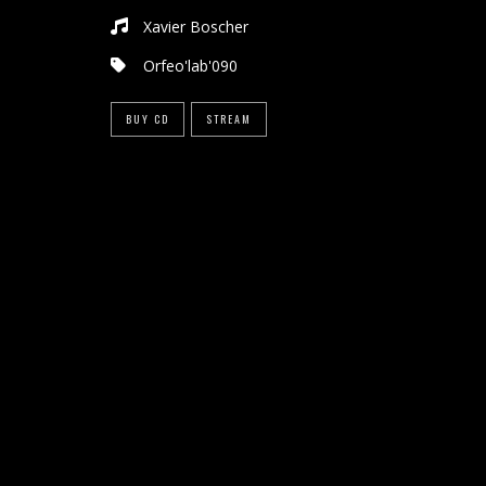
Xavier Boscher
Orfeo'lab'090
BUY CD
STREAM