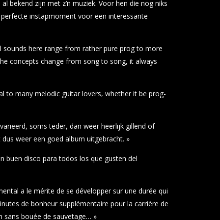
 al bekend zijn met z’n muziek. Voor hen die nog niks
t perfecte instapmoment voor een interessante
al sounds here range from rather pure prog to more
 the concepts change from song to song, it always
l to many melodic guitar lovers, whether it be prog-
varieerd, soms teder, dan weer heerlijk gillend of
 dus weer een goed album uitgebracht. »
un buen disco para todos los que gusten del
mental a le mérite de se développer sur une durée qui
minutes de bonheur supplémentaire pour la carrière de
ion sans bouée de sauvetage… »