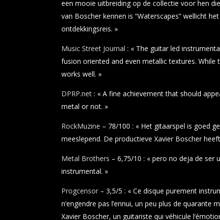
een mooie uitbreiding op de collectie voor hen die
van Boscher kennen is “Waterscapes” wellicht he
ontdekkingsreis. »
Music Street Journal
: « The guitar led instrument
fusion oriented and even metallic textures. While
works well. »
DPRP.net
: « A fine achievement that should appea
metal or not. »
RockMuzine
– 78/100 : « Het gitaarspel is goed ge
meeslepend. De productieve Xavier Boscher heeft
Metal Brothers
– 6,75/10 : « pero no deja de ser 
instrumental. »
Progcensor
– 3,5/5 : « Ce disque purement instru
n’engendre pas l’ennui, un peu plus de quarante 
Xavier Boscher, un guitariste qui véhicule l’émot