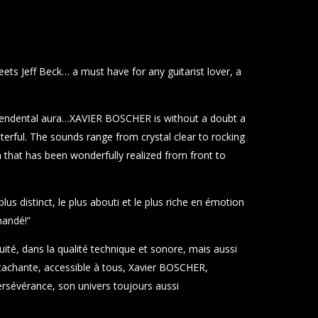
ets Jeff Beck… a must have for any guitarist lover, a
scendental aura…XAVIER BOSCHER is without a doubt a
terful. The sounds range from crystal clear to rocking
m that has been wonderfully realized from front to
lus distinct, le plus abouti et le plus riche en émotion
mandé!”
ité, dans la qualité technique et sonore, mais aussi
tachante, accessible à tous,
Xavier BOSCHER
,
ersévérance, son univers toujours aussi