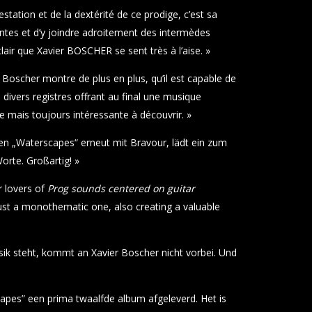
restation et de la dextérité de ce prodige, c’est sa
ntes et d’y joindre adroitement des intermèdes
clair que Xavier BOSCHER se sent très à l’aise. »
r Boscher montre de plus en plus, qu’il est capable de
divers registres offrant au final une musique
e mais toujours intéressante à découvrir. »
en „Waterscapes“ erneut mit Bravour, lädt ein zum
rte. Großartig! »
r lovers of
Prog sounds centered on guitar
 just a monothematic one, also creating a valuable
usik steht, kommt an Xavier Boscher nicht vorbei. Und
apes” een prima twaalfde album afgeleverd. Het is