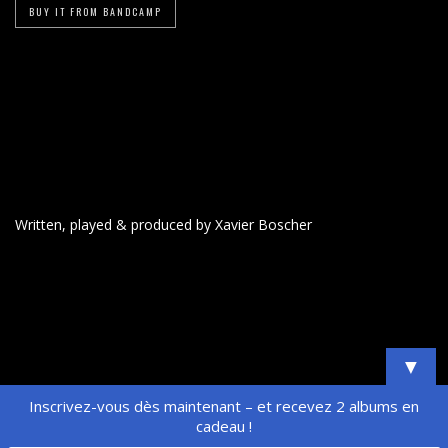
BUY IT FROM BANDCAMP
Written, played & produced by Xavier Boscher
▼
Inscrivez-vous dès maintenant – et recevez 2 albums en
cadeau !