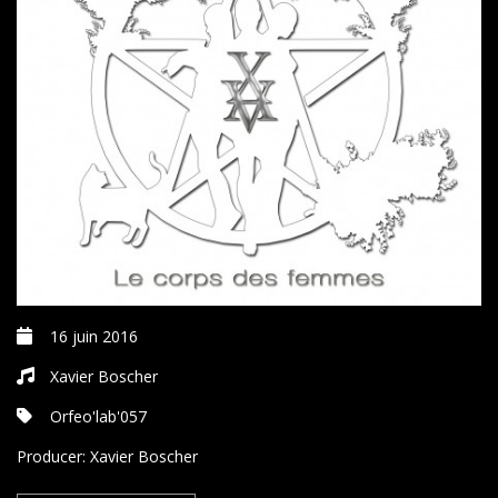
16 juin 2016
Xavier Boscher
Orfeo'lab'057
Producer:
Xavier Boscher